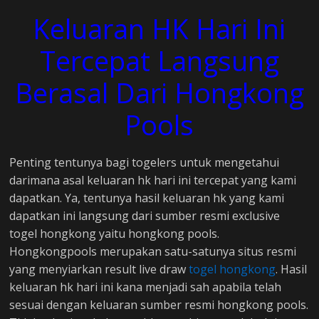
Keluaran HK Hari Ini
Tercepat Langsung
Berasal Dari Hongkong
Pools
Penting tentunya bagi togelers untuk mengetahui
darimana asal keluaran hk hari ini tercepat yang kami
dapatkan. Ya, tentunya hasil keluaran hk yang kami
dapatkan ini langsung dari sumber resmi exclusive
togel hongkong yaitu hongkong pools.
Hongkongpools merupakan satu-satunya situs resmi
yang menyiarkan result live draw
togel hongkong
. Hasil
keluaran hk hari ini kana menjadi sah apabila telah
sesuai dengan keluaran sumber resmi hongkong pools.