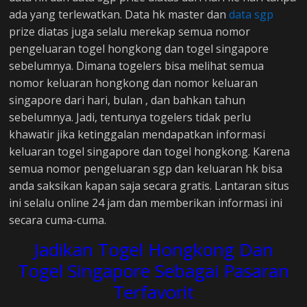
ada yang terlewatkan. Data hk master dan
data sgp
prize diatas juga selalu merekap semua nomor
pengeluaran togel hongkong dan togel singapore
sebelumnya. Dimana togelers bisa melihat semua
nomor keluaran hongkong dan nomor keluaran
singapore dari hari, bulan , dan bahkan tahun
sebelumnya. Jadi, tentunya togelers tidak perlu
khawatir jika ketinggalan mendapatkan informasi
keluaran togel singapore dan togel hongkong. Karena
semua nomor pengeluaran sgp dan keluaran hk bisa
anda saksikan kapan saja secara gratis. Lantaran situs
ini selalu online 24 jam dan memberikan informasi ini
secara cuma-cuma.
Jadikan Togel Hongkong Dan
Togel Singapore Sebagai Pasaran
Terfavorit